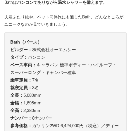
Bathは
バンコンでありながら温水シャワーを備えます
。
夫婦ふたり旅や、ペット同伴旅にも適したBath、どんなところが
ユニークなのか見ていきましょう。
Bath（バース）
ビルダー：
株式会社オーエムシー
タイプ：
バンコン
ベース車両：
キャラバン 標準ボディー・ハイルーフ・
スーパーロング・キャンパー種車
乗車定員：
7名
就寝定員：
3名
全長：
5,080mm
全幅：
1,695mm
全高：
2,380mm
ナンバー：
8ナンバー
参考価格：
ガソリン2WD 6,424,000円（税込）／ディー