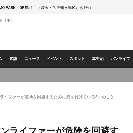
 PARK」OPEN！！（埼玉・圏央鶴ヶ島ICから5分）
（ドリモ）
ム
知識
ニュース
イベント
スポット
車中泊
バンライフ
ライファーが危険を回避するために気を付けている5つのこと
バンライファーが危険を回避す