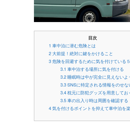
目次
1
車中泊に潜む危険とは
2
大前提！絶対に鍵をかけること
3
危険を回避するために気を付けている
3.1
車中泊する場所に気を付ける
3.2
睡眠時は中が完全に見えないよ
3.3
SNSに特定される情報をのせな
3.4
枕元に防犯グッズを用意してお
3.5
車の出入り時は周囲を確認する
4
気を付けるポイントを抑えて車中泊を