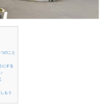
５つのこと
うにする
い
く
楽しもう