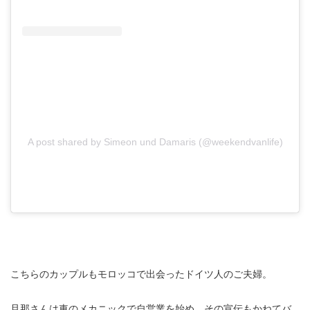
A post shared by Simeon und Damaris (@weekendvanlife)
こちらのカップルもモロッコで出会ったドイツ人のご夫婦。
旦那さんは車のメカニックで自営業を始め、その宣伝もかねてバ