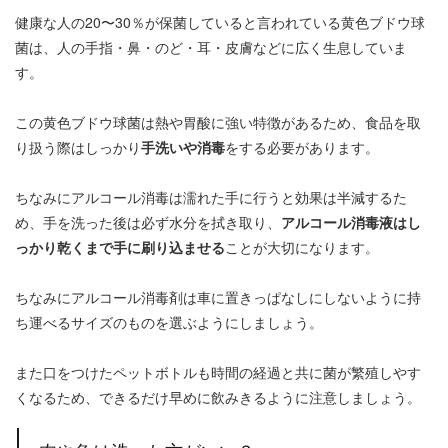
健康な人の20〜30％が保菌していると言われている黄色ブドウ球
菌は、人の手指・鼻・のど・耳・皮膚などに広く生息していま
す。
この黄色ブドウ球菌は熱や胃酸に強い特徴があるため、食品を取
り扱う際はしっかり
手洗いや消毒
をする必要があります。
ちなみにアルコール消毒は濡れた手に行うと効果は半減するた
め、手を洗った後は必ず水分を拭き取り、
アルコール消毒液はし
っかり乾くまで手に刷り込ませる
ことが大切になります。
ちなみにアルコール消毒剤は車に置きっぱなしにしないように持
ち運べるサイズのものを選ぶようにしましょう。
また口をつけたペットボトルも時間の経過と共に菌が繁殖しやす
くなるため、できるだけ早めに飲みきるように注意しましょう。