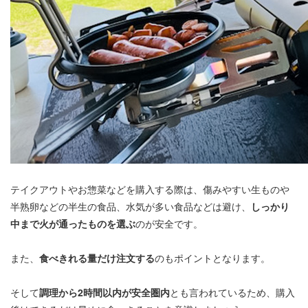
テイクアウトやお惣菜などを購入する際は、傷みやすい生ものや
半熟卵などの半生の食品、水気が多い食品などは避け、
しっかり
中まで火が通ったものを選ぶ
のが安全です。
また、
食べきれる量だけ注文する
のもポイントとなります。
そして
調理から2時間以内が安全圏内
とも言われているため、購入