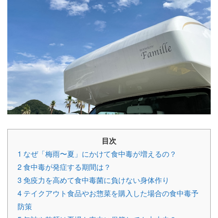
目次
1
なぜ「梅雨〜夏」にかけて食中毒が増えるの？
2
食中毒が発症する期間は？
3
免疫力を高めて食中毒菌に負けない身体作り
4
テイクアウト食品やお惣菜を購入した場合の食中毒予
防策