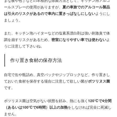
まな板や包丁などの本格的な除菌方法として、キッチン用アルコ
ールスプレーの使用がありますが、
夏の車旅でのアルコール製品
は引火のリスクがあるので車内に置きっぱなしにしない
ようにし
ましょう。
また、キッチン泡ハイターなどの塩素系漂白剤は強い刺激臭で体
調を崩すリスクがあるため、
密室になりやすい車では使わない
よ
うに注意して下さいね。
作り置き食材の保存方法
自宅で缶や瓶詰め、真空パックやジップロックなど、作り置きし
ておいた食材を保存する場合に注意して欲しい菌が
ボツリヌス菌
です。
ボツリヌス菌は空気がない状態を好み、熱にも強く
120℃で4分間
（あるいは100℃で6時間）以上の加熱
をしなければ完全に死滅し
ません。