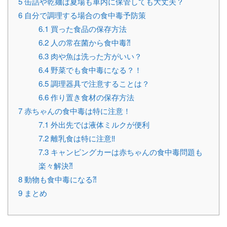
5
缶詰や乾麺は夏場も車内に保管しても大丈夫？
6
自分で調理する場合の食中毒予防策
6.1
買った食品の保存方法
6.2
人の常在菌から食中毒⁈
6.3
肉や魚は洗った方がいい？
6.4
野菜でも食中毒になる？！
6.5
調理器具で注意することは？
6.6
作り置き食材の保存方法
7
赤ちゃんの食中毒は特に注意！
7.1
外出先では液体ミルクが便利
7.2
離乳食は特に注意‼︎
7.3
キャンピングカーは赤ちゃんの食中毒問題も
楽々解決⁈
8
動物も食中毒になる⁈
9
まとめ