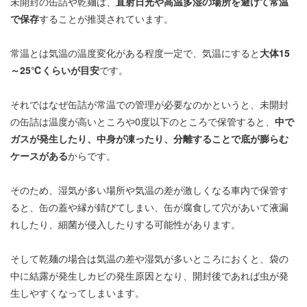
未開封の缶詰や乾麺は、
直射日光や高温多湿の場所を避けて常温
で保存
することが推奨されています。
常温とは気温の温度変化がある程度一定で、気温にすると
大体15
～25℃くらいが目安
です。
それではなぜ缶詰が常温での管理が必要なのかというと、未開封
の缶詰は温度が高いところや0度以下のところで保管すると、
中で
ガスが発生したり、中身が凍ったり、分離することで底が膨らむ
ケースがある
からです。
そのため、湿気が多い場所や気温の差が激しくなる車内で保管す
ると、缶の蓋や縁が錆びてしまい、缶が腐食して穴があいて液漏
れしたり、細菌が侵入したりする可能性があります。
そして乾麺の場合は気温の差や湿気が多いところにおくと、袋の
中に結露が発生しカビの発生原因となり、開封後であれば虫が発
生しやすくなってしまいます。