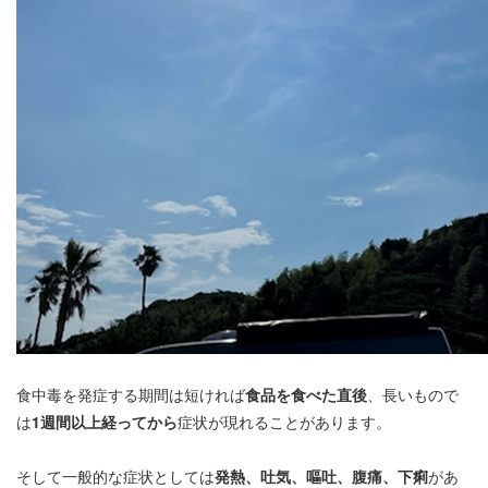
食中毒を発症する期間は短ければ
食品を食べた直後
、長いもので
は
1週間以上経ってから
症状が現れることがあります。
そして一般的な症状としては
発熱、吐気、嘔吐、腹痛、下痢
があ