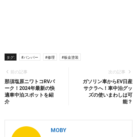
タグ:
#バンパー
#修理
#板金塗装
前の記事
次の記事
那須塩原ニワトコRVパ
ガソリン車からEV日産
ーク！2024年最新の快
サクラへ！車中泊グッ
適車中泊スポットを紹
ズの使いまわしは可
介
能？
MOBY