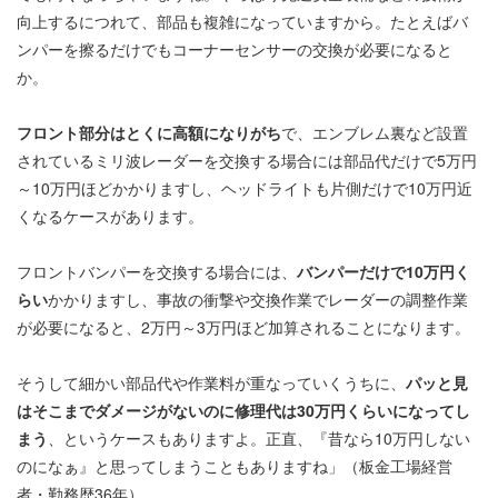
向上するにつれて、部品も複雑になっていますから。たとえばバ
ンパーを擦るだけでもコーナーセンサーの交換が必要になると
か。
フロント部分はとくに高額になりがち
で、エンブレム裏など設置
されているミリ波レーダーを交換する場合には部品代だけで5万円
～10万円ほどかかりますし、ヘッドライトも片側だけで10万円近
くなるケースがあります。
フロントバンパーを交換する場合には、
バンパーだけで10万円く
らい
かかりますし、事故の衝撃や交換作業でレーダーの調整作業
が必要になると、2万円～3万円ほど加算されることになります。
そうして細かい部品代や作業料が重なっていくうちに、
パッと見
はそこまでダメージがないのに修理代は30万円くらいになってし
まう
、というケースもありますよ。正直、『昔なら10万円しない
のになぁ』と思ってしまうこともありますね」（板金工場経営
者・勤務歴36年）