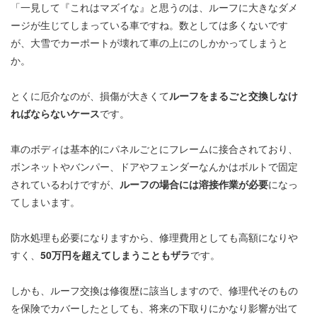
「一見して『これはマズイな』と思うのは、ルーフに大きなダメ
ージが生じてしまっている車ですね。数としては多くないです
が、大雪でカーポートが壊れて車の上にのしかかってしまうと
か。
とくに厄介なのが、損傷が大きくて
ルーフをまるごと交換しなけ
ればならないケース
です。
車のボディは基本的にパネルごとにフレームに接合されており、
ボンネットやバンパー、ドアやフェンダーなんかはボルトで固定
されているわけですが、
ルーフの場合には溶接作業が必要
になっ
てしまいます。
防水処理も必要になりますから、修理費用としても高額になりや
すく、
50万円を超えてしまうこともザラ
です。
しかも、ルーフ交換は修復歴に該当しますので、修理代そのもの
を保険でカバーしたとしても、将来の下取りにかなり影響が出て