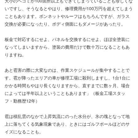
大小のヘコミが100箇所以上もできてしまっていることも珍しくな
いですし、そうなるとやはり、修理費用が100万円を超えてしまう
こともあります。ボンネットやルーフはもちろんですが、ガラス
交換が必要になったり、ボディ側面にもダメージがあったり。
板金で対応するにせよ、パネルを交換するにせよ、ほぼ全塗装に
なってしまいますから、塗装の費用だけで数十万になることもあ
りますね。
あと雹害の際に大変なのは、作業スケジュールが集中することで
す。雹が降ったエリアの車が修理工場に殺到しますし、1台1台に
かかる時間もやはり長くなりますから、直すまでに数ヶ月、場合
によっては半年以上ということもあります」（板金工場スタッ
フ・勤務歴12年）
雹は積乱雲のなかで上昇気流にのった水分が、氷の塊となって地
上に落ちてくる気象現象であり、ときにはゴルフボールほどのサ
イズになることも。