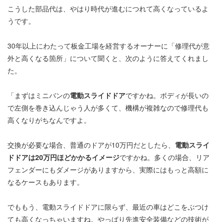
こうした部品代は、やはり時代が進むにつれて高くなっているよ
うです。
30年以上にわたって板金工場を経営するオーナーに「修理代が意
外と高くなる箇所」について聞くと、次のように答えてくれまし
た。
「まずはミニバンの
電動スライドドア
ですかね。ボディが長いの
で左側を巻き込んじゃう人が多くて、機構が複雑なので修理代も
高くなりがちなんですよ。
交換が必要な場合、普通のドアが10万円だとしたら、
電動スライ
ドドアは20万円ほどかかるイメージ
ですかね。多くの場合、リア
フェンダーにもダメージがありますから、実際にはもっと高額に
なるケースもあります。
でももう、電動スライドドアに限らず、最近の車はどこをぶつけ
ても高くなっちゃいますね。やっぱり先進安全装備などの技術が