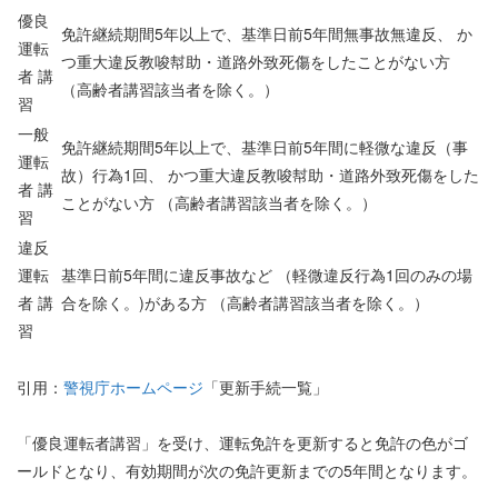
優良
免許継続期間5年以上で、基準日前5年間無事故無違反、 か
運転
つ重大違反教唆幇助・道路外致死傷をしたことがない方
者 講
（高齢者講習該当者を除く。）
習
一般
免許継続期間5年以上で、基準日前5年間に軽微な違反（事
運転
故）行為1回、 かつ重大違反教唆幇助・道路外致死傷をした
者 講
ことがない方 （高齢者講習該当者を除く。）
習
違反
運転
基準日前5年間に違反事故など （軽微違反行為1回のみの場
者 講
合を除く。)がある方 （高齢者講習該当者を除く。）
習
引用：
警視庁ホームページ
「更新手続一覧」
「優良運転者講習」を受け、運転免許を更新すると免許の色がゴ
ールドとなり、有効期間が次の免許更新までの5年間となります。