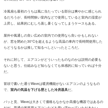
冷風扇も最初のうちは風に当たっている部分は爽やかに感じられ
るだろうが、長時間狭い室内などで使用していると室内の湿度が
上昇し、結果的にむしろ蒸し暑くなってしまうケースもある。
屋外や風通しの良い広めの室内での使用なら良いかもしれない
が、窓を閉めた30°Cを超えるような高温の車内で長時間使用した
らどうなるかは推して知るべしといったところだ。
それに対して、エアコンがどういったものなのかは説明の必要も
ないと思う。仕組みなど知らなくても体感的に知っていれば十分
だ。
冒頭で書いた通りWaveは暖房機能がないエアコンのようなもの
で、
室内の気温を下げる歴とした冷房器具
だ。
パッと見、Waveは大きくて価格もなかなか高価な機器ではあるの
だが、普通の家庭用エアコンなどを思い浮かべていただきたい。