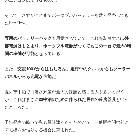
そして、さすがこれまでポータブルバッテリーを数々発売してき
たEcoFlow。
専用のバッテリーパック
も用意されていて、これを装着すれば
外
部電源はもとより、ポータブル電源がなくてもこの一台で最大8時
間の稼働が可能
となっている。
また、
交流100Vからはもちろん、走行中のクルマからもソーラー
パネルからも充電が可能
だ。
夏の車中泊では暑さ対策が最大の課題と感じる人も多いと思う
が、これはまさに
車中泊のために作られた最強の冷房器具
といっ
たところだ。
予告発表の時点で私も興味津々だったのだが、一般販売開始前に
デモ機をお借りする機会に恵まれた。