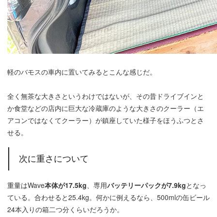
軽のバモスの車内に置いてみるとこんな感じだ。
全く無茶な大きさというわけではないが、その昔ドライブインと
か食堂などの店内に巨大な冷蔵庫のような大きさのクーラー（エ
アコンではなくてクーラー）が鎮座していた様子をほうふつとさ
せる。
次に重さについて
重量はWave
本体が17.5kg
、専用
バッテリーパックが7.9kg
となっ
ている。合わせると25.4kg。何かに例えるなら、500mlの缶ビール
24本入りの箱二つ分くらいだろうか。