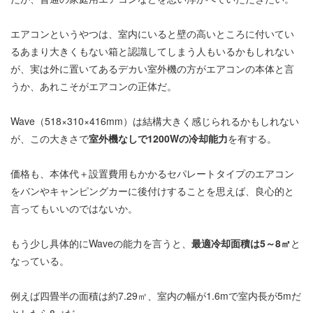
エアコンというやつは、室内にいると壁の高いところに付いてい
るあまり大きくもない箱と認識してしまう人もいるかもしれない
が、実は外に置いてあるデカい室外機の方がエアコンの本体と言
うか、あれこそがエアコンの正体だ。
Wave（518×310×416mm）は結構大きく感じられるかもしれない
が、この大きさで
室外機なしで1200Wの冷却能力
を有する。
価格も、本体代＋設置費用もかかるセパレートタイプのエアコン
をバンやキャンピングカーに後付けすることを思えば、良心的と
言ってもいいのではないか。
もう少し具体的にWaveの能力を言うと、
最適冷却面積は5～8㎡
と
なっている。
例えば四畳半の面積は約7.29㎡、室内の幅が1.6mで室内長が5mだ