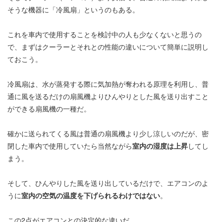
そうな機器に「冷風扇」というのもある。
これを車内で使用することを検討中の人も少なくないと思うの
で、まずはクーラーとそれとの性能の違いについて簡単に説明し
ておこう。
冷風扇は、水が蒸発する際に気加熱が奪われる原理を利用し、普
通に風を送るだけの扇風機よりひんやりとした風を送り出すこと
ができる扇風機の一種だ。
確かに送られてくる風は普通の扇風機より少し涼しいのだが、密
閉した車内で使用していたら当然ながら
室内の湿度は上昇
してし
まう。
そして、ひんやりした風を送り出しているだけで、エアコンのよ
うに
室内の空気の温度を下げられるわけではない
。
この2点がエアコンとの決定的な違いだ。