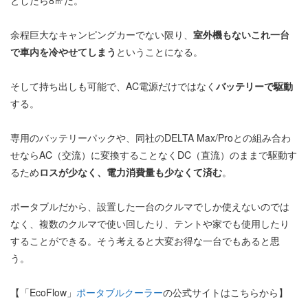
としたら8㎡だ。
余程巨大なキャンピングカーでない限り、
室外機もないこれ一台
で車内を冷やせてしまう
ということになる。
そして持ち出しも可能で、AC電源だけではなく
バッテリーで駆動
する。
専用のバッテリーパックや、同社のDELTA Max/Proとの組み合わ
せならAC（交流）に変換することなくDC（直流）のままで駆動す
るため
ロスが少なく、電力消費量も少なくて済む
。
ポータブルだから、設置した一台のクルマでしか使えないのでは
なく、複数のクルマで使い回したり、テントや家でも使用したり
することができる。そう考えると大変お得な一台でもあると思
う。
【「EcoFlow」
ポータブルクーラー
の公式サイトはこちらから】