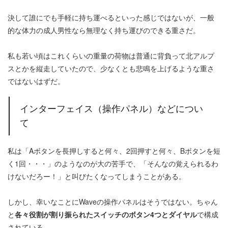
決して誰にでも手軽に持ち運べるといった感じではないが、一般
的な体力の成人男性なら無理なく持ち運びのできる重さだ。
私も若い頃はこれくらいの重量の荷物は普通に背負って北アルプ
スとかを縦走していたので、少なくとも悲鳴を上げるような重さ
ではないはずだ。
インターフェイス（操作パネル）などについ
て
私は「Aボタンを長押しすると何々、2回押すと何々、Bボタンを短
く1回・・・」のようなのが大の苦手で、「そんなの覚えられるわ
けないだろー！」と叫びたくなってしまうことがある。
しかし、幸いなことにWaveの操作パネルはそうではない。ちゃん
と
各々役割が割り振られたスイッチのボタン4つとダイヤル
で構成
されている。