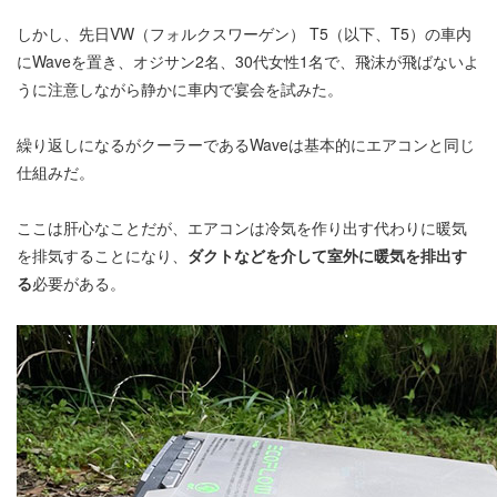
しかし、先日VW（フォルクスワーゲン） T5（以下、T5）の車内
にWaveを置き、オジサン2名、30代女性1名で、飛沫が飛ばないよ
うに注意しながら静かに車内で宴会を試みた。
繰り返しになるがクーラーであるWaveは基本的にエアコンと同じ
仕組みだ。
ここは肝心なことだが、エアコンは冷気を作り出す代わりに暖気
を排気することになり、
ダクトなどを介して室外に暖気を排出す
る
必要がある。