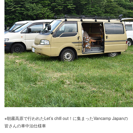
※朝霧高原で行われたLet’s chill out！に集まったVancamp Japanの
皆さんの車中泊仕様車