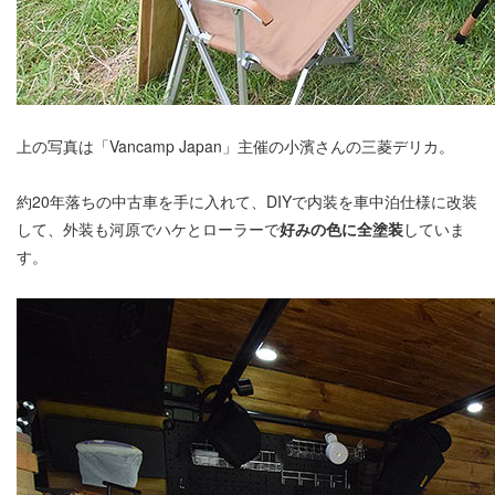
上の写真は「Vancamp Japan」主催の小濱さんの三菱デリカ。
約20年落ちの中古車を手に入れて、DIYで内装を車中泊仕様に改装
して、外装も河原でハケとローラーで
好みの色に全塗装
していま
す。