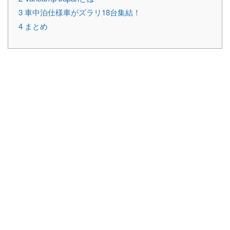
3
車中泊仕様車がズラリ18台集結！
4
まとめ