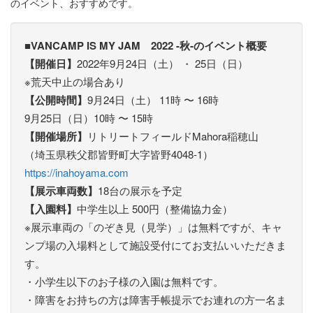
のイベント、おすすめです。
■VANCAMP IS MY JAM 2022 -秋-のイベント概要
【開催日】
2022年9月24日（土） ・ 25日（日）
※荒天中止の場合あり
【公開時間】
9月24日（土） 11時 〜 16時
9月25日（日）10時 〜 15時
【開催場所】
リトリートフィールドMahora稲穂山
（埼玉県秩父郡皆野町大字皆野4048-1）
https://inahoyama.com
【展示車両数】
18台の展示を予定
【入園料】
中学生以上 500円（整備協力金）
※展示車両の「のぞき見（見学）」は無料ですが、キャ
ンプ場の入場料として施設受付にてお支払いいただきま
す。
・小学生以下のお子様の入園は無料です。
・障害をお持ちの方は障害手帳提示でお連れの方一名ま