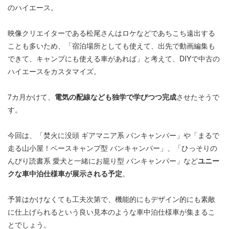
のハイエース。
映像クリエイターである松尾さんはロケなどであちこち遠出する
ことも多いため、「宿泊場所としても使えて、出先で動画編集も
できて、キャンプにも使える車があれば」と考えて、DIYで中古の
ハイエースをカスタマイズ。
7カ月かけて、
電気の配線なども独学で学びつつ完成
させたそうで
す。
今回は、「焚火に没頭 ギアマニア系 バンキャンパー」や「まるで
走る山小屋！ベースキャンプ型 バンキャンパー」、「ひっそりの
んびり読書系 愛犬と一緒にお籠り型 バンキャンパー」など
ユニー
クな車中泊仕様車が展示される予定
。
予算はかけなくても工夫次第で、機能的にもデザイン的にも素敵
に仕上げられるという良い見本のような車中泊仕様車が集まるこ
とでしょう。