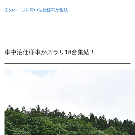
次のページ▷車中泊仕様車が集結！
車中泊仕様車がズラリ18台集結！