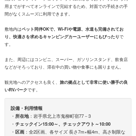
用までがすべてオンラインで完結するため、対面での手続きの手
間がなくスムーズに利用できます。
敷地内は
ペット同伴OKで、Wi-Fiや電源、水道も完備されてお
り、快適さを求めるキャンピングカーユーザーにもぴったり
で
す。
また、周辺にはコンビニ、スーパー、ガソリンスタンド、飲食店
などがそろっており、滞在中の買い物や食事にも困りません。
観光地へのアクセスも良く、
旅の拠点として非常に使い勝手の良
いRVパーク
です。
設備・利用情報
・
所在地
：岩手県北上市鬼柳町宿77－3
・
チェックイン15:00～、チェックアウト～10:00
・
区画
：全2区画、各サイズ 長さ7m×幅4m、高さ制限な