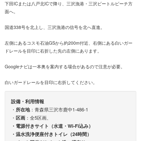
下田ICまたは八戸北ICで降り、三沢漁港・三沢ビートルビーチ方
面へ。
国道338号を北上し、三沢漁港の信号を北へ直進。
左側にあるコスモ石油GSから約200m付近、右側にある白いガー
ドレールを目印に右折した先の左側にあります。
Googleナビは一本奥を案内する場合があるので注意が必要。
白いガードレールを目印に右折してください。
設備・利用情報
・
所在地
：青森県三沢市鹿中1-486-1
・
区画
：全5区画、
・電源付きサイト（水道・Wi‑Fi込み）
・温水洗浄便座付きトイレ（24時間）