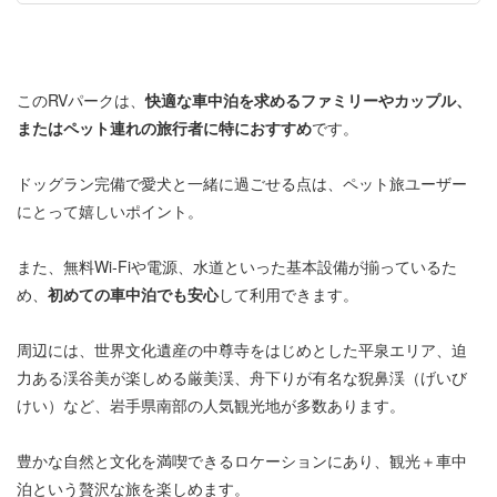
このRVパークは、
快適な車中泊を求めるファミリーやカップル、
またはペット連れの旅行者に特におすすめ
です。
ドッグラン完備で愛犬と一緒に過ごせる点は、ペット旅ユーザー
にとって嬉しいポイント。
また、無料Wi‑Fiや電源、水道といった基本設備が揃っているた
め、
初めての車中泊でも安心
して利用できます。
周辺には、世界文化遺産の中尊寺をはじめとした平泉エリア、迫
力ある渓谷美が楽しめる厳美渓、舟下りが有名な猊鼻渓（げいび
けい）など、岩手県南部の人気観光地が多数あります。
豊かな自然と文化を満喫できるロケーションにあり、観光＋車中
泊という贅沢な旅を楽しめます。