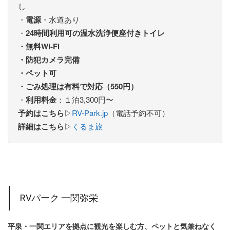
し
・
電源
・水道あり
・
24時間利用可の温水洗浄便座付きトイレ
・無料Wi‑Fi
・防犯カメラ完備
・ペット可
・ごみ処理は有料で対応（550円）
・
利用料金
：１泊3,300円〜
予約はこちら
▷
RV-Park.jp
（電話予約不可）
詳細はこちら
▷
くるま旅
RVパーク 一関弥栄
平泉・一関エリアを拠点に観光を楽しむ方、ペットと気兼ねなく