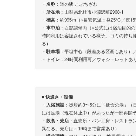
・
名称
：道の駅 こぶちざわ
・
所在地
：山梨県北杜市小淵沢町2968-1
・
標高
：約995 m（※目安気温：昼25℃／夜1
・
車中泊
：△黙認傾向（※公式には宿泊目的
時間利用は容認されている様子。ゴミの持ち
る）
・
駐車場
：平坦中心（段差ある区画もあり）／
・
トイレ
：24時間利用可／ウォシュレットあ
■ 快適さ・設備
・
入浴施設
：徒歩約3〜5分に「延命の湯」（日
には足湯（現在休止中）があったが一部再開
・
飲食・売店
：直売所・パン工房・レストラン
異なる。売店は～19時まで営業あり）