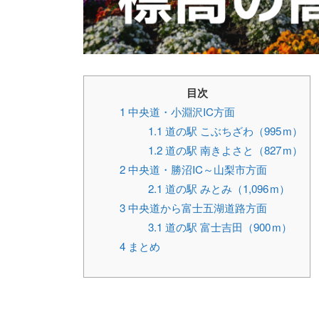
目次
1
中央道・小淵沢IC方面
1.1
道の駅 こぶちざわ（995 m）
1.2
道の駅 南きよさと（827 m）
2
中央道・勝沼IC～山梨市方面
2.1
道の駅 みとみ（1,096 m）
3
中央道から富士五湖道路方面
3.1
道の駅 富士吉田（900 m）
4
まとめ