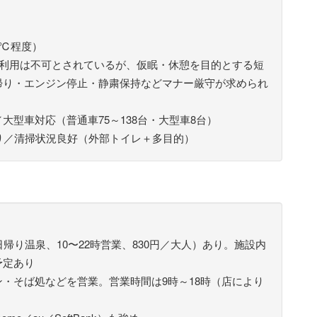
5℃程度）
の利用は不可とされているが、仮眠・休憩を目的とする短
帰り・エンジン停止・静粛保持などマナー厳守が求められ
大型車対応（普通車75～138台・大型車8台）
り／清掃状況良好（外部トイレ＋多目的）
帰り温泉、10〜22時営業、830円／大人）あり。施設内
予定あり
・そば処などを営業。営業時間は9時～18時（店により