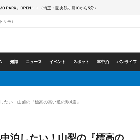
 PARK」OPEN！！（埼玉・圏央鶴ヶ島ICから5分）
（ドリモ）
ム
知識
ニュース
イベント
スポット
車中泊
バンライフ
したい！山梨の『標高の高い道の駅4選』
車中泊したい！山梨の『標高の