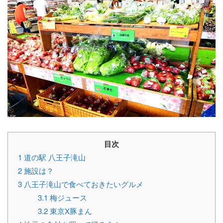
目次
1
道の駅 八王子滝山
2
施設は？
3
八王子滝山で食べておきたいグルメ
3.1
梅ジュース
3.2
東京X豚まん