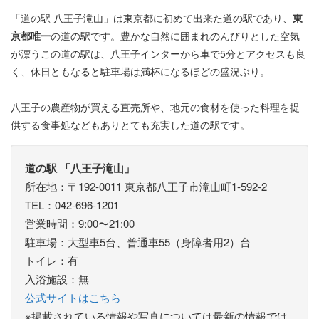
「道の駅 八王子滝山」は東京都に初めて出来た道の駅であり、
東
京都唯一
の道の駅です。豊かな自然に囲まれのんびりとした空気
が漂うこの道の駅は、八王子インターから車で5分とアクセスも良
く、休日ともなると駐車場は満杯になるほどの盛況ぶり。
八王子の農産物が買える直売所や、地元の食材を使った料理を提
供する食事処などもありとても充実した道の駅です。
道の駅 「八王子滝山」
所在地：〒192-0011 東京都八王子市滝山町1-592-2
TEL：042-696-1201
営業時間：9:00〜21:00
駐車場：大型車5台、普通車55（身障者用2）台
トイレ：有
入浴施設：無
公式サイトはこちら
※掲載されている情報や写真については最新の情報では