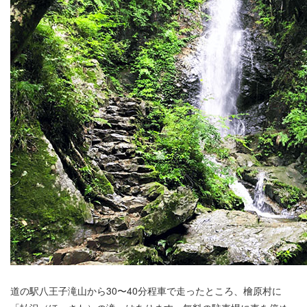
道の駅八王子滝山から30〜40分程車で走ったところ、檜原村に