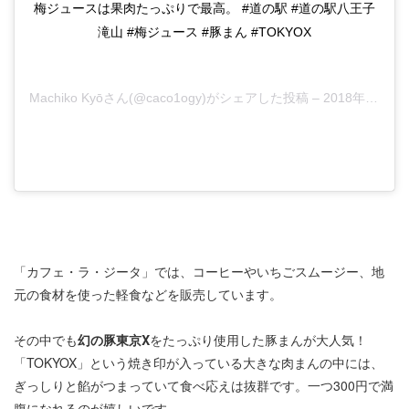
梅ジュースは果肉たっぷりで最高。 #道の駅 #道の駅八王子
滝山 #梅ジュース #豚まん #TOKYOX
Machiko Kyō
さん(@caco1ogy)がシェアした投稿 –
2018年10月月6日午後11時32分PDT
「カフェ・ラ・ジータ」では、コーヒーやいちごスムージー、地
元の食材を使った軽食などを販売しています。
その中でも
幻の豚東京X
をたっぷり使用した豚まんが大人気！
「TOKYOX」という焼き印が入っている大きな肉まんの中には、
ぎっしりと餡がつまっていて食べ応えは抜群です。一つ300円で満
腹になれるのが嬉しいです。