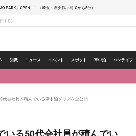
 PARK」OPEN！！（埼玉・圏央鶴ヶ島ICから5分）
（ドリモ）
ム
知識
ニュース
イベント
スポット
車中泊
バンライフ
50代会社員が積んでいる車中泊グッズを全公開
でいる50代会社員が積んでい