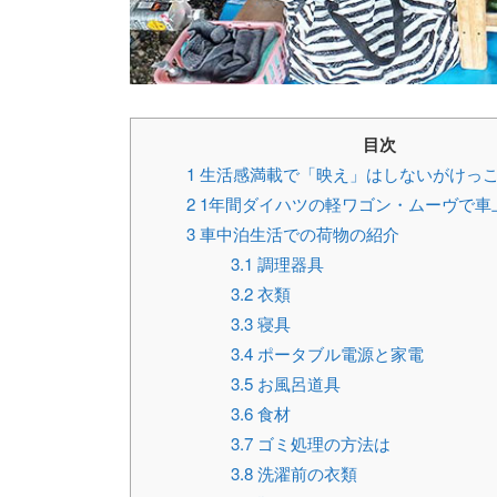
目次
1
生活感満載で「映え」はしないがけっ
2
1年間ダイハツの軽ワゴン・ムーヴで車
3
車中泊生活での荷物の紹介
3.1
調理器具
3.2
衣類
3.3
寝具
3.4
ポータブル電源と家電
3.5
お風呂道具
3.6
食材
3.7
ゴミ処理の方法は
3.8
洗濯前の衣類