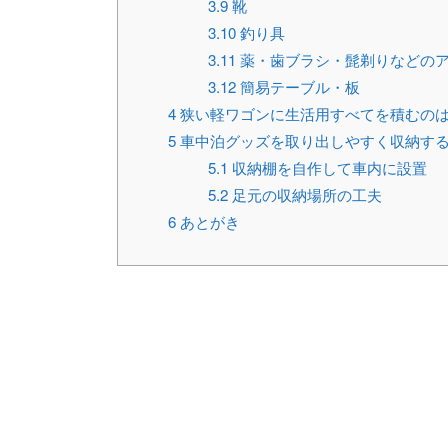
3.9
靴
3.10
釣り具
3.11
薬・歯ブラシ・髭剃りなどの
3.12
簡易テーブル・板
4
狭い軽ワゴンに生活用すべてを積むの
5
車中泊グッズを取り出しやすく収納す
5.1
収納棚を自作して車内に設置
5.2
足元の収納場所の工夫
6
あとがき