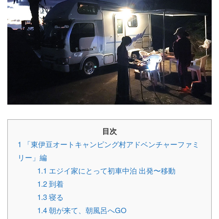
目次
1
「東伊豆オートキャンピング村アドベンチャーファミ
リー」編
1.1
エジイ家にとって初車中泊 出発〜移動
1.2
到着
1.3
寝る
1.4
朝が来て、朝風呂へGO