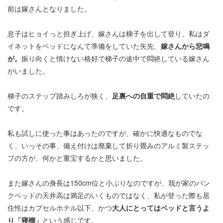
前は嫁さんとなりました。
息子はヒョイっと担ぎ上げ、嫁さんは梯子を出して登り、私はダ
イネットをベッドになんて準備をしていた矢先、
嫁さんから悲鳴
が。
振り向くと情けない格好で梯子の途中で悶絶している嫁さん
がいました。
梯子のステップ踏みしろが狭く、
足裏への自重で悶絶
していたの
です。
私も試しに使った事はあったのですが、確かに快適なものでな
く、いっその事、備え付けは廃棄して折り畳みのアルミ製ステッ
プの方が、何かと重宝するかと思いました。
また嫁さんの身長は150cm位と小ぶりなのですが、我が家のバン
クベッドの天井高は満足のいくものではなく、私が登った際も居
住性はカプセルホテル以下、かつ
大人にとってはベッドと言うよ
り「寝棚」
という感じです。