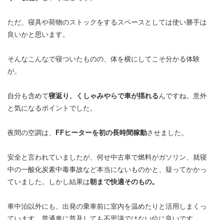
ただ、寝具や荷物のストックをするスペースとしては使い勝手は
良いかと思います。
そんなこんなで寝ついたものの、体を横にしてこそ分かる体験
が。
自分も含めて
寝返り、くしゃみやらで車が揺れる
んですね。意外
と気になるポイントでした。
夜間の空調は、
FFヒーターを初の長時間稼動
させました。
安全と言われていましたが、何せ中古車で燃料がガソリン、就寝
中の一酸化炭素中毒事故など本当にないものかと、疑ってかかっ
ていました。しかし結果は
朝まで快適そのもの。
車中泊以外にも、出発の乗車前に室内を温めたりと活用しまくっ
ています。普通車に普及しても不思議ではない位に良いです。