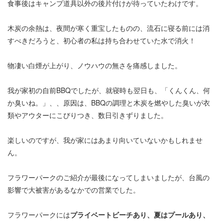
食事後はキャンプ道具以外の後片付けが待っていたわけです。
木炭の余熱は、夜間が寒く重宝したものの、流石に寝る前には消
すべきだろうと、初心者の私は持ち合わせていた水で消火！
物凄い白煙が上がり、ノウハウの無さを痛感しました。
我が家初の自前BBQでしたが、就寝時も翌日も、「くんくん、何
か臭いね。」、、原因は、BBQの調理と木炭を燃やした臭いが衣
類やアウターにこびりつき、数日引きずりました。
楽しいのですが、我が家にはあまり向いていないかもしれませ
ん。
フラワーパークのご紹介が最後になってしまいましたが、台風の
影響で大被害があるなかでの営業でした。
フラワーパークには
プライベートビーチあり、夏はプールあり、