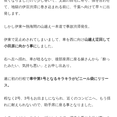
長くなりましたので少し巻いて、父親の自宅に寄り、孫を合わせ
て、地獄の伊豆渋滞に巻き込まれる前に、千葉へ向けて早々に出
発します。
しかし伊東〜熱海間の山越え一本道で事故渋滞発生。
伊東で足止めされてしまいまして、車を西に向け
山越え迂回して
小田原に向かう事に
しました。
右へ左へ揺れ、車が唸るなか、後部座席に座る嫁さんから「酔っ
たみたい、気持ち悪い」とお申し出あり。
遂に初の行程で
車中第1号となるキラキラがビニール袋にリリー
ス。
程なく2号、3号もお出ましになられ、近くのコンビニへ。もう揺
れに耐えられないので、助手席に座る事となりました。