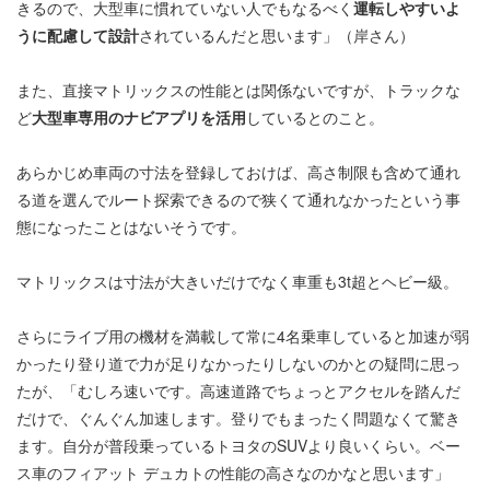
きるので、大型車に慣れていない人でもなるべく
運転しやすいよ
うに配慮して設計
されているんだと思います」（岸さん）
また、直接マトリックスの性能とは関係ないですが、トラックな
ど
大型車専用のナビアプリを活用
しているとのこと。
あらかじめ車両の寸法を登録しておけば、高さ制限も含めて通れ
る道を選んでルート探索できるので狭くて通れなかったという事
態になったことはないそうです。
マトリックスは寸法が大きいだけでなく車重も3t超とヘビー級。
さらにライブ用の機材を満載して常に4名乗車していると加速が弱
かったり登り道で力が足りなかったりしないのかとの疑問に思っ
たが、「むしろ速いです。高速道路でちょっとアクセルを踏んだ
だけで、ぐんぐん加速します。登りでもまったく問題なくて驚き
ます。自分が普段乗っているトヨタのSUVより良いくらい。ベー
ス車のフィアット デュカトの性能の高さなのかなと思います」