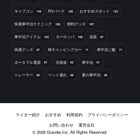
キャブコン
RVパーク
おすすめスポット
144
126
123
快適車中泊テクニック
便利グッズ
108
107
車中泊アイテム
ヨーロッパ
温泉
103
100
87
快適グッズ
軽キャンピングカー
車中泊ご飯
87
71
71
ポータブル電源
北海道
車中泊
67
62
61
トレーラー
ペット連れ
夏の車中泊
60
56
56
ライター紹介
おすすめ
利用規約
プライバシーポリシー
お問い合わせ
運営会社
© 2026 Grander,Inc. All Rights Reserved.