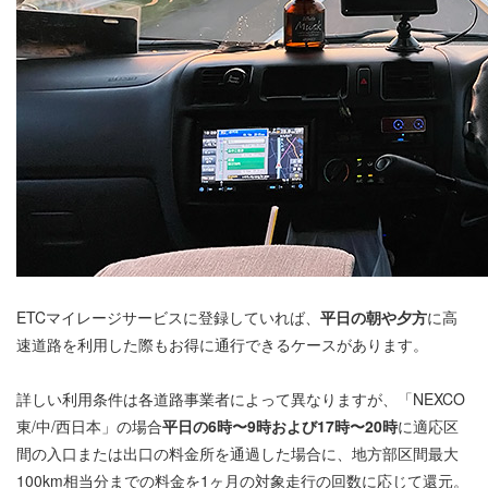
ETCマイレージサービスに登録していれば、
平日の朝や夕方
に高
速道路を利用した際もお得に通行できるケースがあります。
詳しい利用条件は各道路事業者によって異なりますが、「NEXCO
東/中/西日本」の場合
平日の6時〜9時および17時〜20時
に適応区
間の入口または出口の料金所を通過した場合に、地方部区間最大
100km相当分までの料金を1ヶ月の対象走行の回数に応じて還元。