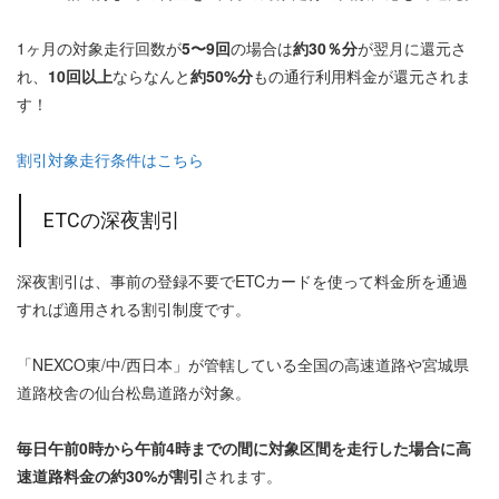
1ヶ月の対象走行回数が
5〜9回
の場合は
約30％分
が翌月に還元さ
れ、
10回以上
ならなんと
約50%分
もの通行利用料金が還元されま
す！
割引対象走行条件はこちら
ETCの深夜割引
深夜割引は、事前の登録不要でETCカードを使って料金所を通過
すれば適用される割引制度です。
「NEXCO東/中/西日本」が管轄している全国の高速道路や宮城県
道路校舎の仙台松島道路が対象。
毎日午前0時から午前4時までの間に対象区間を走行した場合に高
速道路料金の約30%が割引
されます。