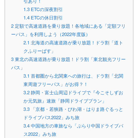
引あり！
1.3
ETCの深夜割引
1.4
ETCの休日割引
2
定額で高速道路を乗り放題！各地域にある「定額フリ
ーパス」を利用しよう（2022年度版）
2.1
北海道の高速道路が乗り放題！ドラ割「道ト
クふりーぱす」
3
東北の高速道路が乗り放題！ドラ割「東北観光フリー
パス」
3.1
首都圏から北関東への旅行は、ドラ割「北関
東周遊フリーパス」がお得？！
3.2
静岡・富士山周辺ドライブで『今こそしずお
か元気旅』速旅「静岡ドライブプラン」
3.3
「京都・若狭路・びわ湖・はりま路ぐるっと
ドライブパス2022」みち旅
3.4
中国地方の車旅なら「ぶらり中国ドライブパ
ス2022」みち旅