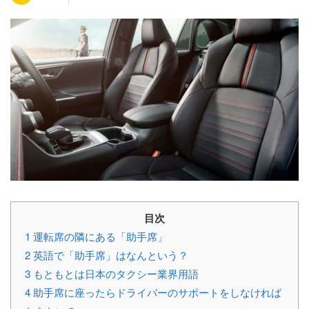
目次
1
運転席の隣にある「助手席」
2
英語で「助手席」はなんという？
3
もともとは日本のタクシー業界用語
4
助手席に座ったらドライバーのサポートをしなければ