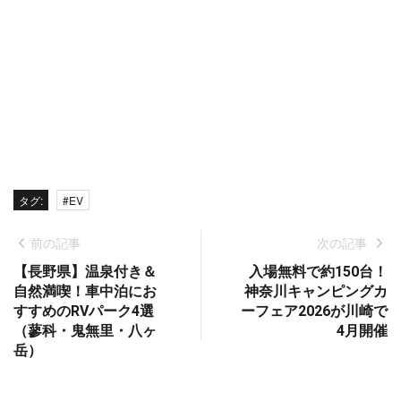
タグ:
#EV
前の記事
次の記事
【長野県】温泉付き＆
入場無料で約150台！
自然満喫！車中泊にお
神奈川キャンピングカ
すすめのRVパーク4選
ーフェア2026が川崎で
（蓼科・鬼無里・八ヶ
4月開催
岳）