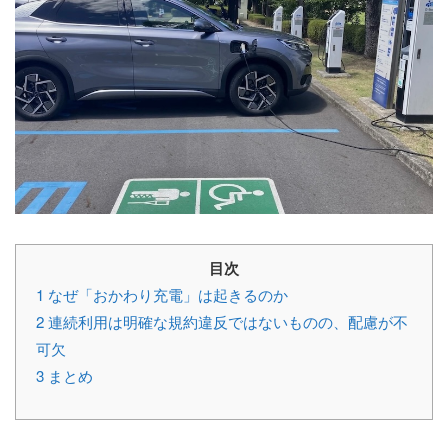
目次
1
なぜ「おかわり充電」は起きるのか
2
連続利用は明確な規約違反ではないものの、配慮が不
可欠
3
まとめ