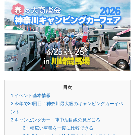
目次
1
イベント基本情報
2
今年で30回目！神奈川最大級のキャンピングカーイベ
ント
3
キャンピングカー・車中泊目線の見どころ
3.1
幅広い車種を一度に比較できる