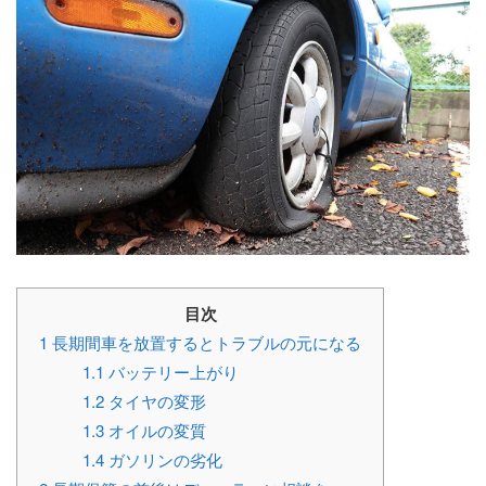
目次
1
長期間車を放置するとトラブルの元になる
1.1
バッテリー上がり
1.2
タイヤの変形
1.3
オイルの変質
1.4
ガソリンの劣化