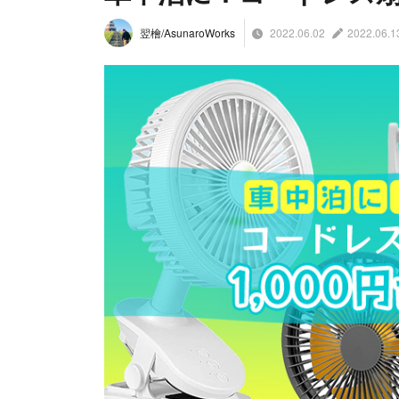
2022.06.02
2022.06.1
翌檜/AsunaroWorks