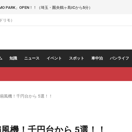
 PARK」OPEN！！（埼玉・圏央鶴ヶ島ICから5分）
（ドリモ）
ム
知識
ニュース
イベント
スポット
車中泊
バンライフ
扇風機！千円台から 5選！！
風機！千円台から 5選！！