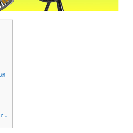
風機
した。