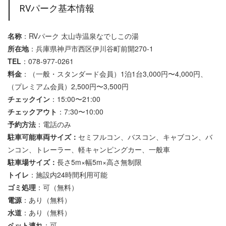
RVパーク基本情報
名称
：RVパーク 太山寺温泉なでしこの湯
所在地
：兵庫県神戸市西区伊川谷町前開270-1
TEL
：078-977-0261
料金
：（一般・スタンダード会員）1泊1台3,000円〜4,000円、
（プレミアム会員）2,500円〜3,500円
チェックイン
：15:00〜21:00
チェックアウト
：7:30〜10:00
予約方法
：電話のみ
駐車可能車両サイズ：
セミフルコン、バスコン、キャブコン、バ
ンコン、トレーラー、軽キャンピングカー、一般車
駐車場サイズ：
長さ5m×幅5m×高さ無制限
トイレ
：施設内24時間利用可能
ゴミ処理
：可（無料）
電源
：あり（無料）
水道
：あり（無料）
ペット連れ
：可