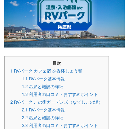
目次
1
RVパーク カフェ宿 夕香楼しょう和
1.1
RVパーク基本情報
1.2
温泉と施設の詳細
1.3
利用者の口コミ・おすすめポイント
2
RVパーク この街ガーデンズ（なでしこの湯）
2.1
RVパーク基本情報
2.2
温泉と施設の詳細
2.3
利用者の口コミ・おすすめポイント