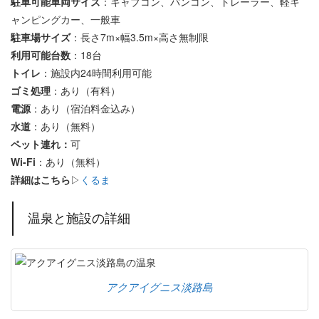
駐車可能車両サイズ
：キャブコン、バンコン、トレーラー、軽キ
ャンピングカー、一般車
駐車場サイズ
：長さ7m×幅3.5m×高さ無制限
利用可能台数
：18台
トイレ
：施設内24時間利用可能
ゴミ処理
：あり（有料）
電源
：あり（宿泊料金込み）
水道
：あり（無料）
ペット連れ：
可
Wi-Fi
：あり（無料）
詳細はこちら
▷
くるま
温泉と施設の詳細
アクアイグニス淡路島