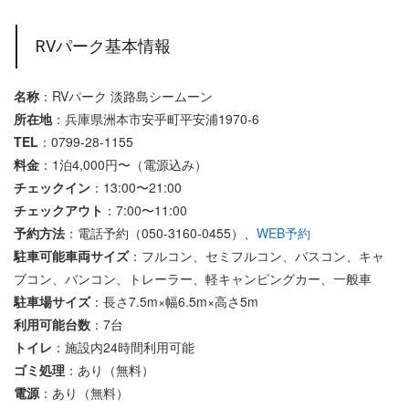
RVパーク基本情報
名称
：RVパーク 淡路島シームーン
所在地
：兵庫県洲本市安乎町平安浦1970-6
TEL
：0799-28-1155
料金
：1泊4,000円〜（電源込み）
チェックイン
：13:00〜21:00
チェックアウト
：7:00〜11:00
予約方法
：電話予約（050-3160-0455）、
WEB予約
駐車可能車両サイズ
：フルコン、セミフルコン、バスコン、キャ
ブコン、バンコン、トレーラー、軽キャンピングカー、一般車
駐車場サイズ
：長さ7.5m×幅6.5m×高さ5m
利用可能台数
：7台
トイレ
：施設内24時間利用可能
ゴミ処理
：あり（無料）
電源
：あり（無料）