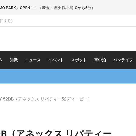
 PARK」OPEN！！（埼玉・圏央鶴ヶ島ICから5分）
（ドリモ）
ム
知識
ニュース
イベント
スポット
車中泊
バンライフ
RTY 52DB（アネックス リバティー52ディービー）
 52DB（アネックス リバティー