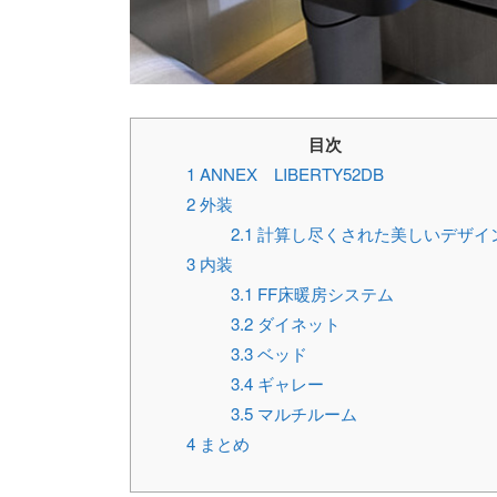
目次
1
ANNEX LIBERTY52DB
2
外装
2.1
計算し尽くされた美しいデザイ
3
内装
3.1
FF床暖房システム
3.2
ダイネット
3.3
ベッド
3.4
ギャレー
3.5
マルチルーム
4
まとめ