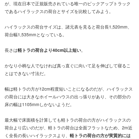
が、現在日本で正規販売されている唯一のピックアップトラック
であるハイラックスの荷台とサイズを比較してみよう。
ハイラックスの荷台サイズは、諸元表を見ると荷台長1,520mm、
荷台幅1,535mmとなっている。
長さは
軽トラの荷台より40cm以上短い
。
かなり小柄な人でなければ真っ直ぐに向いて足を伸ばして寝るこ
とはできない寸法だ。
幅は軽トラの方が12cm程度短いことになるのだが、ハイラックス
の荷台には大きなホイールハウスの出っ張りがあり、その部分の
床の幅は1105mmしかないようだ。
最大幅で床面積を計算しても軽トラの荷台の方がハイラックスの
荷台より広いのだが、軽トラの荷台は全面フラットなため、2m近
く全長の長いハイラックスより、
軽トラの荷台の方が実質的には