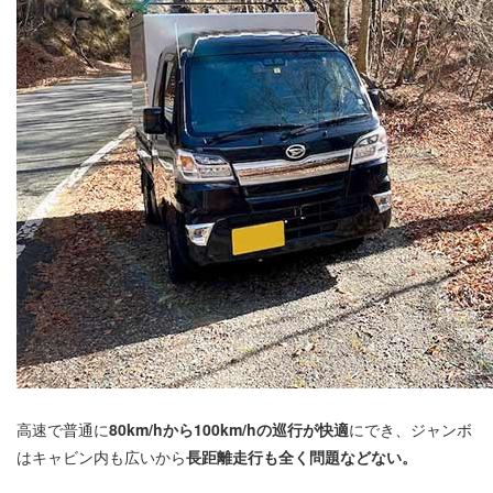
高速で普通に
80km/hから100km/hの巡行が快適
にでき、ジャンボ
はキャビン内も広いから
長距離走行も全く問題などない。