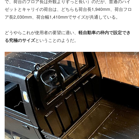
で、荷台のフロア長は外観よりずっと長い）のだが、普通のハイ
ゼットとキャリイの荷台は、どちらも荷台長1,940mm、荷台フロ
ア長2,030mm、荷台幅1,410mmでサイズが共通している。
どうやらこれが使用者の要望に適い、
軽自動車の枠内で設定でき
る究極のサイズ
ということのようだ。