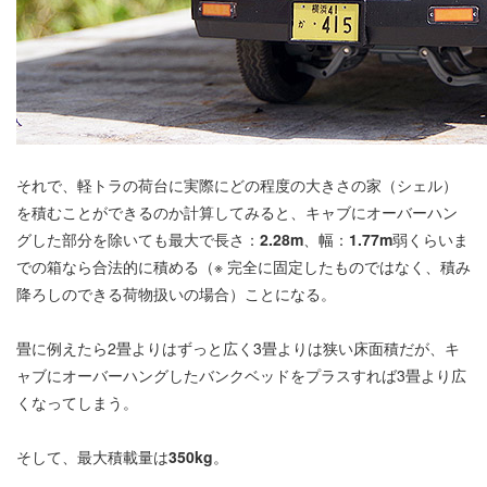
それで、軽トラの荷台に実際にどの程度の大きさの家（シェル）
を積むことができるのか計算してみると、キャブにオーバーハン
グした部分を除いても最大で長さ：
2.28m
、幅：
1.77m
弱くらいま
での箱なら合法的に積める（※ 完全に固定したものではなく、積み
降ろしのできる荷物扱いの場合）ことになる。
畳に例えたら2畳よりはずっと広く3畳よりは狭い床面積だが、キ
ャブにオーバーハングしたバンクベッドをプラスすれば3畳より広
くなってしまう。
そして、最大積載量は
350kg
。