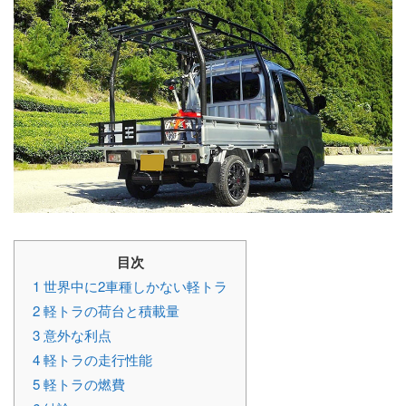
目次
1
世界中に2車種しかない軽トラ
2
軽トラの荷台と積載量
3
意外な利点
4
軽トラの走行性能
5
軽トラの燃費