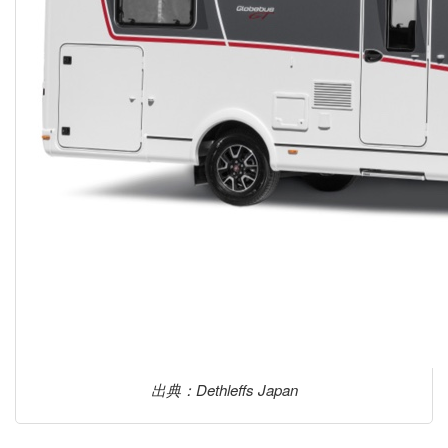
出典：Dethleffs Japan