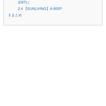
235TL）
2.4
【SUNLIVING】A 60SP
3
まとめ