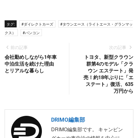
タグ:
#ダイレクトカーズ
#タウンエース（ライトエース・グランマッ
クス）
#バンコン
前の記事
次の記事
会社勤めしながら1年車
トヨタ、新型クラウン
中泊生活を続けた理由
群第4のモデル「クラ
とリアルな暮らし
ウン エステート」発
売！約18年ぶりに「エ
ステート」復活、635
万円から
DRIMO編集部
DRIMO編集部です。 キャンピン
グカーや車中泊の情報を中心に、