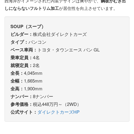
西海岸がイメージされた内装デザインは爽やかで、
鋼板がむき出
しにならないフルトリム加工
が居住性を向上させています。
SOUP（スープ）
ビルダー：
株式会社ダイレクトカーズ
タイプ：
バンコン
ベース車両：
トヨタ・タウンエース バン GL
乗車定員：
4名
就寝定員：
2名
全長：
4,045mm
全幅：
1,665mm
全高：
1,900mm
ナンバー：
8ナンバー
参考価格：
税込448万円～（2WD）
公式サイト：
ダイレクトカーズHP