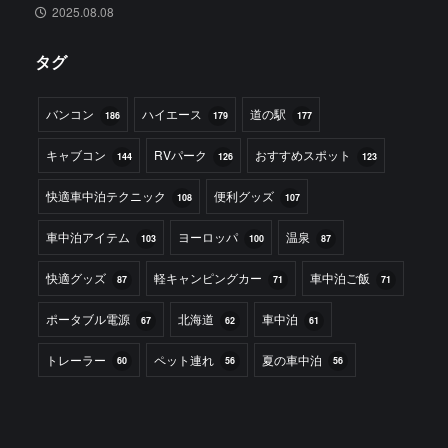
2025.08.08
タグ
バンコン
ハイエース
道の駅
186
179
177
キャブコン
RVパーク
おすすめスポット
144
126
123
快適車中泊テクニック
便利グッズ
108
107
車中泊アイテム
ヨーロッパ
温泉
103
100
87
快適グッズ
軽キャンピングカー
車中泊ご飯
87
71
71
ポータブル電源
北海道
車中泊
67
62
61
トレーラー
ペット連れ
夏の車中泊
60
56
56