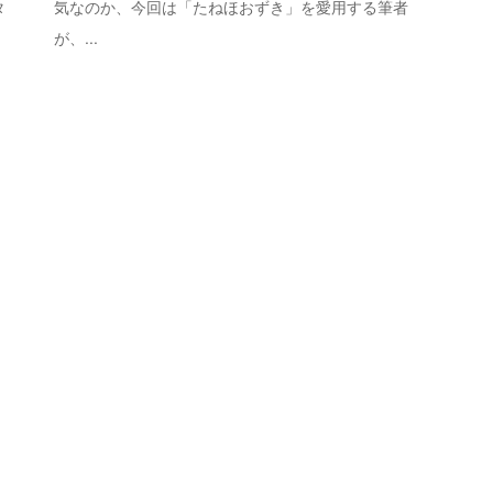
タ
気なのか、今回は「たねほおずき」を愛用する筆者
が、...