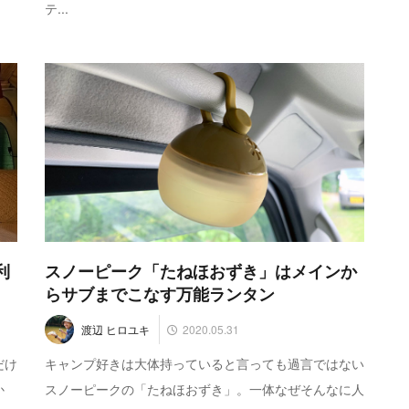
テ...
利
スノーピーク「たねほおずき」はメインか
らサブまでこなす万能ランタン
2020.05.31
渡辺 ヒロユキ
だけ
キャンプ好きは大体持っていると言っても過言ではない
か
スノーピークの「たねほおずき」。一体なぜそんなに人