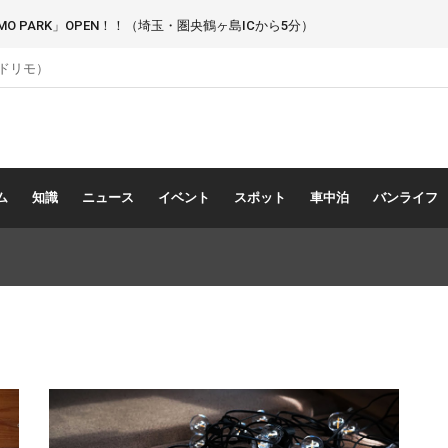
 PARK」OPEN！！（埼玉・圏央鶴ヶ島ICから5分）
（ドリモ）
ム
知識
ニュース
イベント
スポット
車中泊
バンライフ