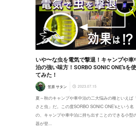
いや〜な虫を電気で撃退！キャンプや車
泊の強い味方！SORBO SONIC ONE’sを
てみた！
2023.07.15
笠原 サタン
夏～秋のキャンプや車中泊の二大悩みの種といえば
さと虫」だ。この度SORBO SONIC ONE’sという名
の、キャンプや車中泊に持ち出すことのできる小型
器が登...