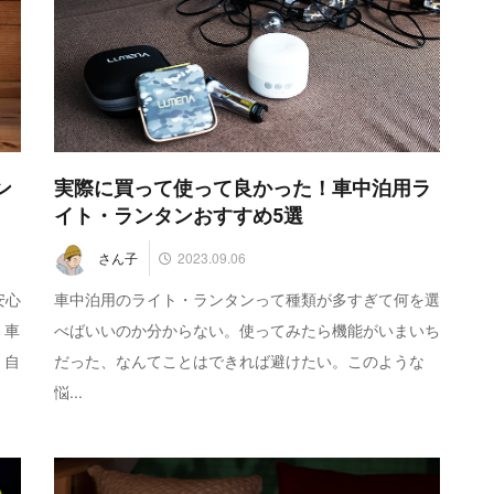
ン
実際に買って使って良かった！車中泊用ラ
イト・ランタンおすすめ5選
2023.09.06
さん子
安心
車中泊用のライト・ランタンって種類が多すぎて何を選
。車
べばいいのか分からない。使ってみたら機能がいまいち
！自
だった、なんてことはできれば避けたい。このような
悩...