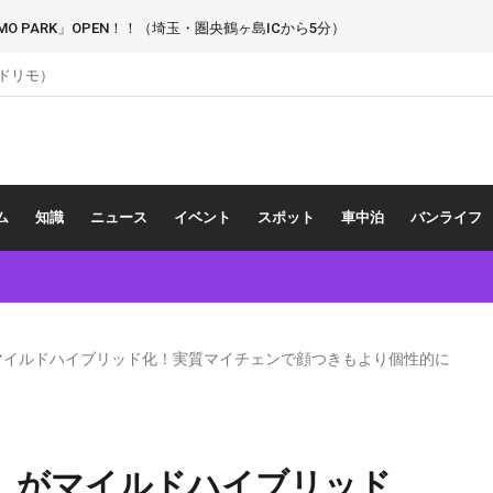
 PARK」OPEN！！（埼玉・圏央鶴ヶ島ICから5分）
（ドリモ）
ム
知識
ニュース
イベント
スポット
車中泊
バンライフ
マイルドハイブリッド化！実質マイチェンで顔つきもより個性的に
」がマイルドハイブリッド