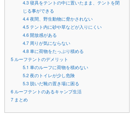
4.3
寝具をテントの中に置いたまま、テントを閉
じる事ができる
4.4
夜間、野生動物に脅かされない
4.5
テント内に砂や草などが入りにくい
4.6
開放感がある
4.7
周りが気にならない
4.8
車に荷物をたっぷり積める
5
ルーフテントのデメリット
5.1
車のルーフに荷物を積めない
5.2
夜のトイレが少し危険
5.3
脱いだ靴の置き場に困る
6
ルーフテントのあるキャンプ生活
7
まとめ