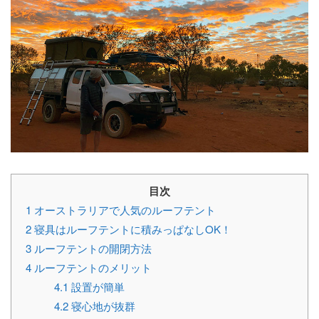
目次
1
オーストラリアで人気のルーフテント
2
寝具はルーフテントに積みっぱなしOK！
3
ルーフテントの開閉方法
4
ルーフテントのメリット
4.1
設置が簡単
4.2
寝心地が抜群