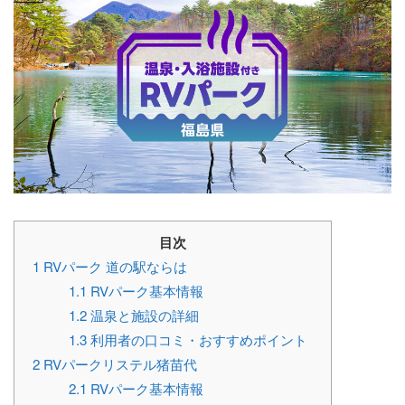
目次
1
RVパーク 道の駅ならは
1.1
RVパーク基本情報
1.2
温泉と施設の詳細
1.3
利用者の口コミ・おすすめポイント
2
RVパークリステル猪苗代
2.1
RVパーク基本情報