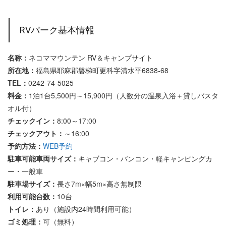
RVパーク基本情報
名称：
ネコママウンテン RV＆キャンプサイト
所在地：
福島県耶麻郡磐梯町更科字清水平6838-68
TEL：
0242-74-5025
料金：
1泊1台5,500円～15,900円（人数分の温泉入浴＋貸しバスタ
オル付）
チェックイン：
8:00～17:00
チェックアウト：
～16:00
予約方法：
WEB予約
駐車可能車両サイズ：
キャブコン・バンコン・軽キャンピングカ
ー・一般車
駐車場サイズ：
長さ7m×幅5m×高さ無制限
利用可能台数：
10台
トイレ：
あり（施設内24時間利用可能）
ゴミ処理：
可（無料）