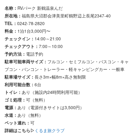
名称：
RVパーク 新鶴温泉んだ
所在地：
福島県大沼郡会津美里町鶴野辺上長尾2347-40
TEL：
0242-78-2820
料金：
1泊1台3,000円〜
チェックイン：
14:00～21:00
チェックアウト：
7:00～10:00
予約方法：
電話予約
駐車可能車両サイズ：
フルコン・セミフルコン・バスコン・キャ
ブコン・バンコン・トレーラー・軽キャンピングカー・一般車
駐車場サイズ：
長さ3m×幅8m×高さ無制限
利用可能台数：
6台
トイレ：
あり（施設内24時間利用可能）
ゴミ処理：
可（無料）
電源：
あり（電源付きサイトは3,500円）
水道：
あり（無料）
ペット連れ：
可
詳細はこちら▷
くるま旅クラブ