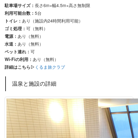
駐車場サイズ：
長さ6m×幅4.5m×高さ無制限
利用可能台数：
5台
トイレ：
あり（施設内24時間利用可能）
ゴミ処理：
可（無料）
電源：
あり（無料）
水道：
あり（無料）
ペット連れ：
可
Wi-Fiの利用：
あり（無料）
詳細はこちら▷
くるま旅クラブ
温泉と施設の詳細