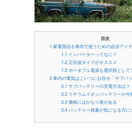
目次
1
家電用品を車内で使うための必須アイ
1.1
インバーターってなに？
1.2
正弦波タイプがオススメ
1.3
ポータブル電源も選択肢として
2
車内の電気はこいつにお任せ「サブバ
2.1
サブバッテリーの充電方法は？
2.2
リチウムイオンバッテリーが今
2.3
価格にはかなり差がある
2.4
バッテリー残量が気になる方に