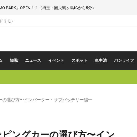
 PARK」OPEN！！（埼玉・圏央鶴ヶ島ICから5分）
（ドリモ）
ム
知識
ニュース
イベント
スポット
車中泊
バンライフ
ーの選び方〜インバーター・サブバッテリー編〜
ンピングカーの選び方〜イン