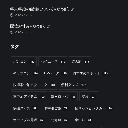
年末年始の配信についてのお知らせ
2025.12.27
配信お休みのお知らせ
2025.08.08
タグ
バンコン
ハイエース
道の駅
186
179
177
キャブコン
RVパーク
おすすめスポット
144
126
123
快適車中泊テクニック
便利グッズ
108
107
車中泊アイテム
ヨーロッパ
温泉
103
100
87
快適グッズ
車中泊ご飯
軽キャンピングカー
87
71
70
ポータブル電源
北海道
車中泊
67
62
61