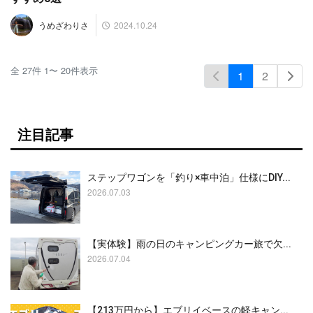
2024.10.24
うめざわりさ
全
27
件
1
〜
20
件表示
1
2
注目記事
ステップワゴンを「釣り×車中泊」仕様にDIY...
2026.07.03
【実体験】雨の日のキャンピングカー旅で欠...
2026.07.04
【213万円から】エブリイベースの軽キャン...