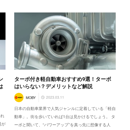
ン
ターボ付き軽自動車おすすめ9選！ターボ
は
はいらない？デメリットなど解説
2023.03.11
MOBY
日本の自動車業界で人気ジャンルに定着している「軽自
それ
動車」。街を歩いていれば1台は見かけるでしょう。 タ
題が
ーボと聞いて、“パワーアップ”を真っ先に想像する人