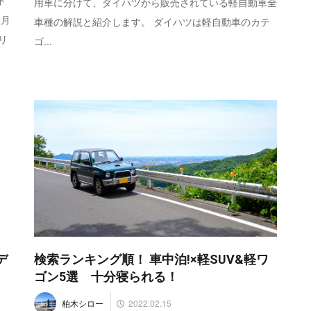
ト
用車に分けて、ダイハツから販売されている軽自動車全
2月
車種の解説と紹介します。 ダイハツは軽自動車のカテ
リ
ゴ...
デ
検索ランキング順！ 車中泊!×軽SUV&軽ワ
ゴン5選 十分寝られる！
2022.02.15
柏木シロー