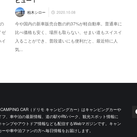
ビュー！
2020.10.08
柏木シロー
」の
今や国内の新車販売台数の約37%が軽自動車。普通車に
イゼ
比べ価格も安く、場所も取らない、せまい道もスイスイ
ハイ
入ることができ、普段遣いにも便利だと、最近特に人
気...
O CAMPING CAR（ドリモ キャンピングカー）はキャンピングカーや
イフ、車中泊の最新情報、道の駅やRVパーク、観光スポット情報に
キャンプやアウトドア情報なども配信するWebマガジンです。キャン
カーや車中泊ファンの方へ毎日情報をお届けします。