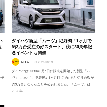
ハ
ダイハツ新型「ムーヴ」絶好調！1ヶ月で
種
約3万台受注の好スタート、秋に30周年記
念イベントも開催
2025.08.29
MOBY
ー
ダイハツは2025年6月5日に販売を開始した新型「ムー
ッテ
ヴ」について、発表後約1ヶ月時点での累計受注台数が
約3万台となったことを公表しました。「ムーヴ」は
2023年...