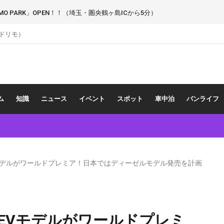
 PARK」OPEN！！（埼玉・圏央鶴ヶ島ICから5分）
（ドリモ）
ム
知識
ニュース
イベント
スポット
車中泊
バンライフ
モデルがワールドプレミア！日本ではディーゼルモデル発売を計画
EVモデルがワールドプレミ