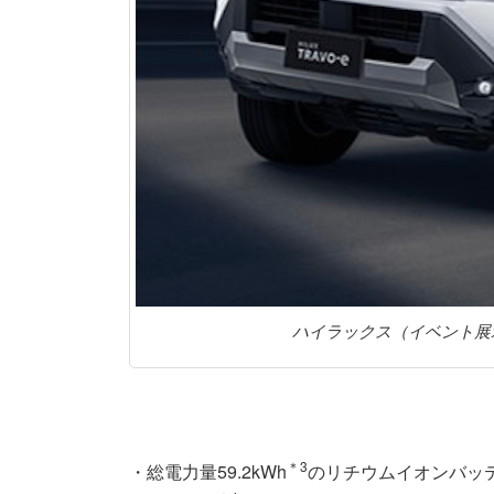
ハイラックス（イベント展
＊3
・総電力量59.2kWh
のリチウムイオンバッテ