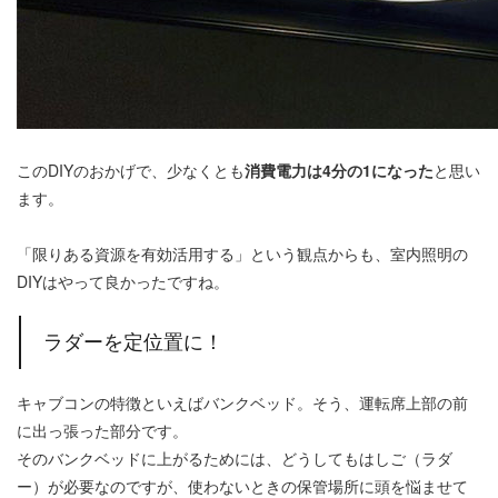
このDIYのおかげで、少なくとも
消費電力は4分の1になった
と思い
ます。
「限りある資源を有効活用する」という観点からも、室内照明の
DIYはやって良かったですね。
ラダーを定位置に！
キャブコンの特徴といえばバンクベッド。そう、運転席上部の前
に出っ張った部分です。
そのバンクベッドに上がるためには、どうしてもはしご（ラダ
ー）が必要なのですが、使わないときの保管場所に頭を悩ませて