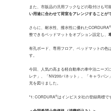
また、市販品の汎用フックなどの取付けも可
い用途に合わせて荷室をアレンジすることが
®
さらに、耐水性、撥水性に優れたCORDURA
整できるベッドマットをオプション設定し、
有孔ボード、専用フロア、ベッドマットの色
す。
今回、人気の高まる軽自動車の車中泊ニーズ
レナ」、「NV200バネット」、「キャラバ
充を図りました。
®
*1: CORDURA
はインビスタ社の登録商標で
＜全国希望小売価格（消費税込み）＞