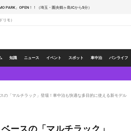
 PARK」OPEN！！（埼玉・圏央鶴ヶ島ICから5分）
（ドリモ）
ム
知識
ニュース
イベント
スポット
車中泊
バンライフ
スの「マルチラック」登場！車中泊も快適な多目的に使える新モデル
」ベースの「マルチラック」