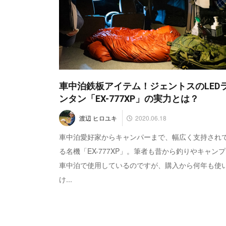
車中泊鉄板アイテム！ジェントスのLED
ンタン「EX-777XP」の実力とは？
2020.06.18
渡辺 ヒロユキ
車中泊愛好家からキャンパーまで、幅広く支持され
る名機「EX-777XP」。筆者も昔から釣りやキャン
車中泊で使用しているのですが、購入から何年も使
け...