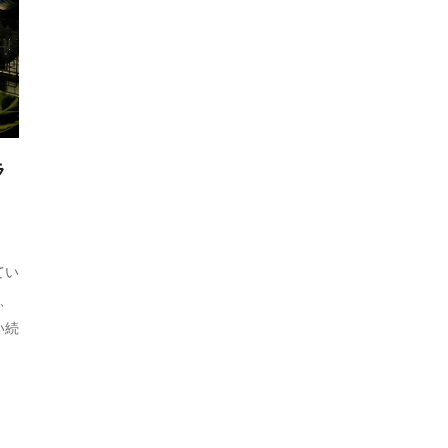
ラ
てい
プ、
い続