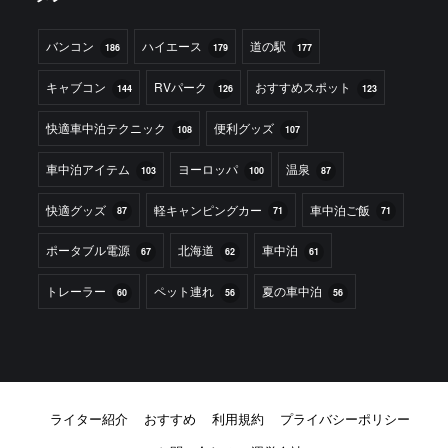
バンコン
ハイエース
道の駅
186
179
177
キャブコン
RVパーク
おすすめスポット
144
126
123
快適車中泊テクニック
便利グッズ
108
107
車中泊アイテム
ヨーロッパ
温泉
103
100
87
快適グッズ
軽キャンピングカー
車中泊ご飯
87
71
71
ポータブル電源
北海道
車中泊
67
62
61
トレーラー
ペット連れ
夏の車中泊
60
56
56
ライター紹介
おすすめ
利用規約
プライバシーポリシー