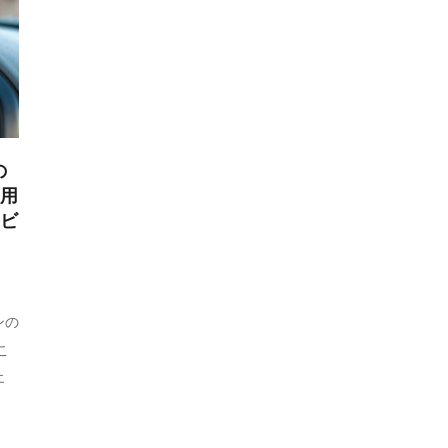
の
“用
カビ
ンの
こ
エ