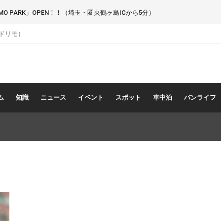
 PARK」OPEN！！（埼玉・圏央鶴ヶ島ICから5分）
（ドリモ）
ム
知識
ニュース
イベント
スポット
車中泊
バンライフ