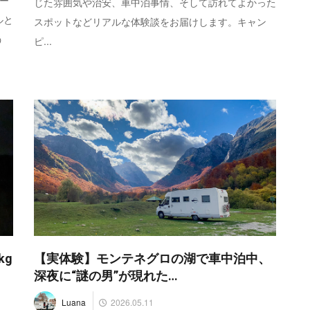
ー
じた雰囲気や治安、車中泊事情、そして訪れてよかった
ルと
スポットなどリアルな体験談をお届けします。キャン
う
ピ...
kg
【実体験】モンテネグロの湖で車中泊中、
深夜に“謎の男”が現れた…
2026.05.11
Luana