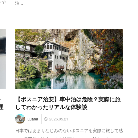
ーで
泊...
キ
【ボスニア治安】車中泊は危険？実際に旅
理
してわかったリアルな体験談
2026.05.21
Luana
日本ではあまりなじみのないボスニアを実際に旅して感