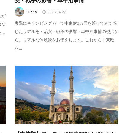
安・戦争の影響・車中泊事情
2026.04.27
Luana
人が
実際にキャンピングカーで中東欧6カ国を巡ってみて感
はな
じたリアルを・治安・戦争の影響・車中泊事情の視点か
..
ら、リアルな体験談をお伝えします。これから中東欧
を...