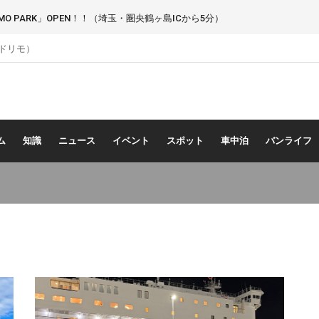
 PARK」OPEN！！（埼玉・圏央鶴ヶ島ICから5分）
（ドリモ）
ム
知識
ニュース
イベント
スポット
車中泊
バンライフ