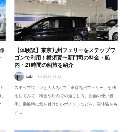
婦
【体験談】東京九州フェリーをステップワ
ン
ゴンで利用！横須賀〜新門司の料金・船
内・21時間の船旅を紹介
2026.07.22
saki
キ
ステップワゴンと大人2人で「東京九州フェリー」を利
点、
用してみて、料金や船内での過ごし方、設備の使い勝
グ
手、乗船時に気を付けたいポイントなどを、実体験をも
と...