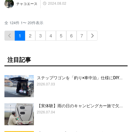
2024.08.02
チャコエース
全
124
件
1
〜
20
件表示
1
2
3
4
5
6
7
注目記事
ステップワゴンを「釣り×車中泊」仕様にDIY...
2026.07.03
【実体験】雨の日のキャンピングカー旅で欠...
2026.07.04