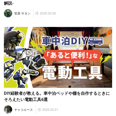
解説-
2025.02.06
笠原 サタン
DIY経験者が教える。車中泊ベッドや棚を自作するときに
そろえたい電動工具6選
2025.02.01
チャコエース