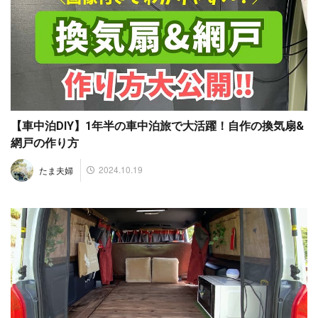
【車中泊DIY】1年半の車中泊旅で大活躍！自作の換気扇&
網戸の作り方
2024.10.19
たま夫婦