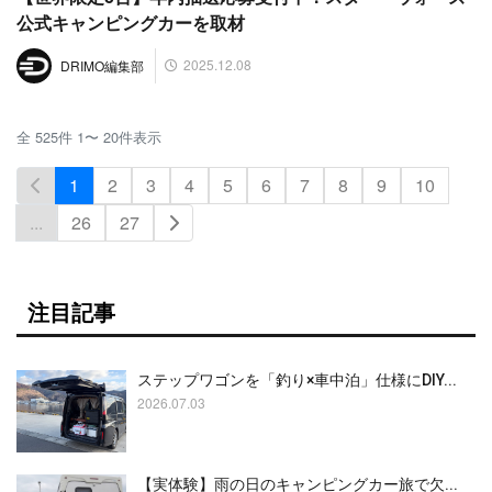
公式キャンピングカーを取材
2025.12.08
DRIMO編集部
全
525
件
1
〜
20
件表示
1
2
3
4
5
6
7
8
9
10
...
26
27
注目記事
ステップワゴンを「釣り×車中泊」仕様にDIY...
2026.07.03
【実体験】雨の日のキャンピングカー旅で欠...